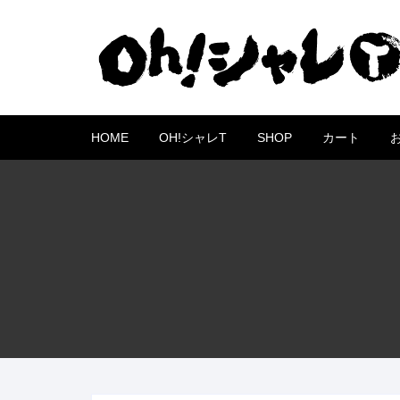
コ
ン
テ
ン
ツ
へ
HOME
OH!シャレT
SHOP
カート
ス
キ
ッ
プ