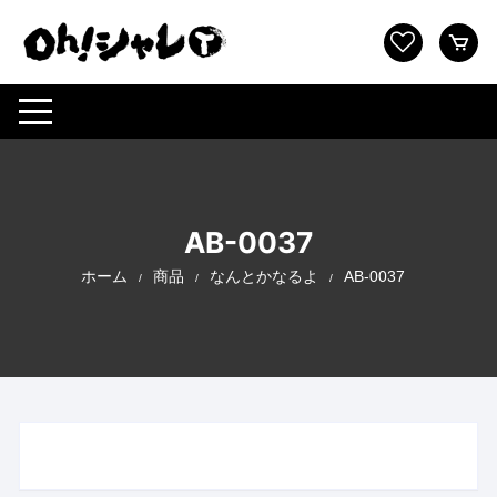
コ
ン
テ
ン
ツ
へ
ス
キ
ッ
AB-0037
プ
ホーム
商品
なんとかなるよ
AB-0037