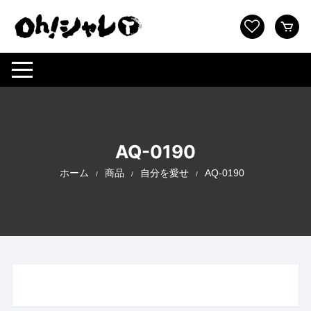
コ
ン
テ
ン
ツ
へ
ス
キ
ッ
AQ-0190
プ
ホーム
商品
自分を愛せ
AQ-0190