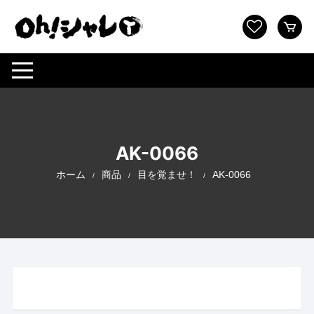
コ
ン
テ
ン
ツ
へ
ス
キ
ッ
AK-0066
プ
ホーム
商品
目を覚ませ！
AK-0066