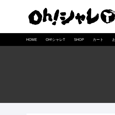
コ
ン
テ
ン
ツ
へ
HOME
OH!シャレT
SHOP
カート
ス
キ
ッ
プ