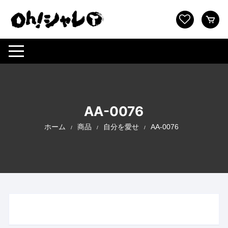
コ
ン
テ
ン
ツ
へ
ス
キ
ッ
AA-0076
プ
ホーム
商品
自分を愛せ
AA-0076