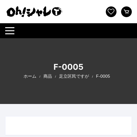
コ
ン
テ
ン
ツ
へ
ス
キ
ッ
F-0005
プ
ホーム
商品
足立区民ですが
F-0005