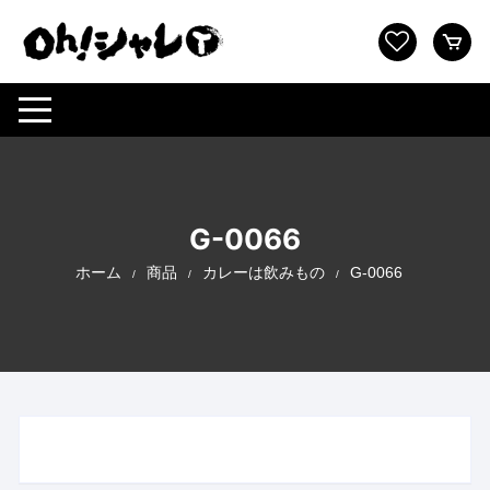
コ
ン
テ
ン
ツ
へ
ス
キ
ッ
G-0066
プ
ホーム
商品
カレーは飲みもの
G-0066