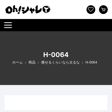
コ
ン
テ
ン
ツ
へ
ス
キ
ッ
H-0064
プ
ホーム
商品
痩せるくらいなら太るな
H-0064