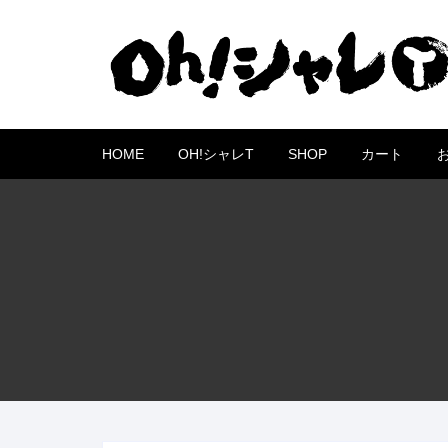
コ
ン
テ
ン
ツ
へ
HOME
OH!シャレT
SHOP
カート
ス
キ
ッ
プ