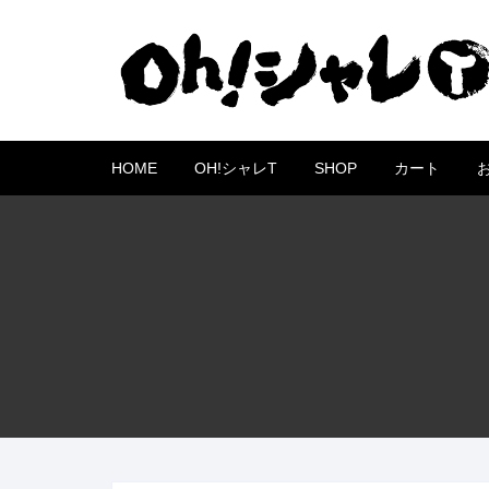
コ
ン
テ
ン
ツ
へ
HOME
OH!シャレT
SHOP
カート
ス
キ
ッ
プ