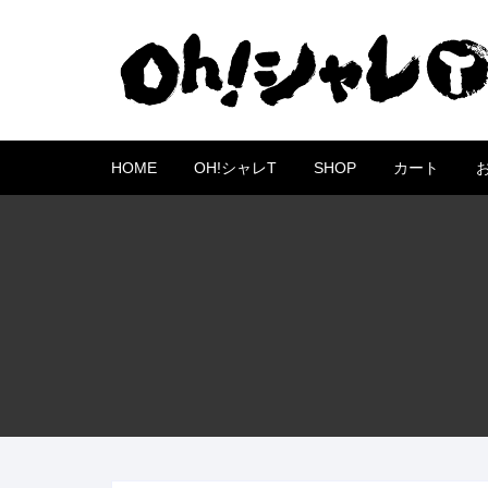
コ
ン
テ
ン
ツ
へ
HOME
OH!シャレT
SHOP
カート
ス
キ
ッ
プ