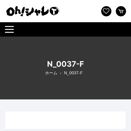
コ
ン
テ
ン
ツ
へ
ス
キ
ッ
N_0037-F
プ
ホーム
N_0037-F