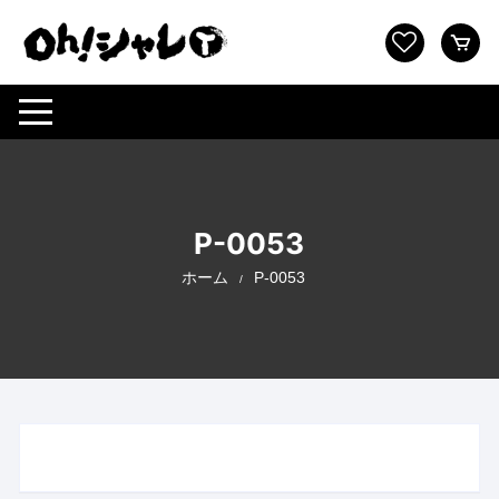
コ
ン
テ
ン
ツ
へ
ス
キ
ッ
P-0053
プ
ホーム
P-0053