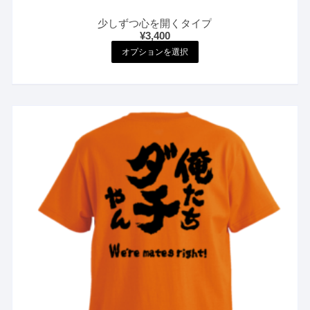
オ
プ
少しずつ心を開くタイプ
シ
¥
3,400
こ
ョ
オプションを選択
の
ン
商
は
品
商
に
品
は
ペ
複
ー
数
ジ
の
か
バ
ら
リ
選
エ
択
ー
で
シ
き
ョ
ま
ン
す