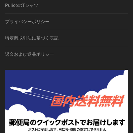
エ
択
PullicoのTシャツ
ー
で
シ
き
プライバシーポリシー
ョ
ま
ン
す
特定商取引法に基づく表記
が
あ
り
返金および返品ポリシー
ま
す。
オ
プ
シ
ョ
ン
は
商
品
ペ