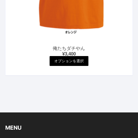
が
あ
り
ま
す。
オ
プ
俺たちダチやん
シ
¥
3,400
こ
ョ
オプションを選択
の
ン
商
は
品
商
に
品
は
ペ
複
ー
数
ジ
の
か
バ
MENU
ら
リ
選