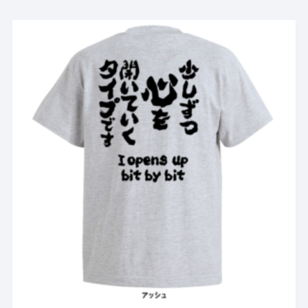
品
に
は
複
数
の
バ
リ
エ
ー
シ
ョ
ン
が
あ
り
ま
す。