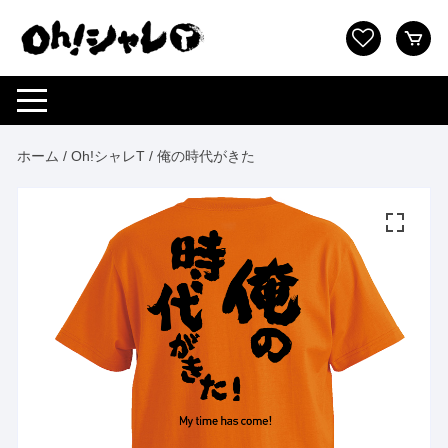
コ
ン
テ
ン
ツ
へ
ス
ホーム
/
Oh!シャレT
/ 俺の時代がきた
キ
ッ
プ