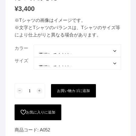
¥
3,400
※Tシャツの画像はイメージです。
※文字とTシャツのバランスは、Tシャツのサイズ等
により仕上がりと異なる場合があります。
カラー
サイズ
俺
お買い物カゴに追加
の
時
代
お気に入りに追加
が
き
商品コード:
A052
た